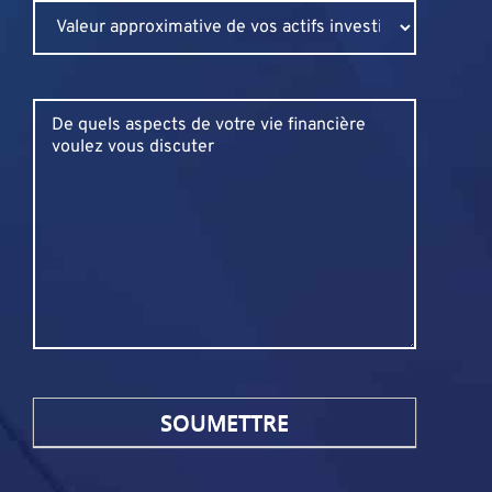
Untitled
Untitled