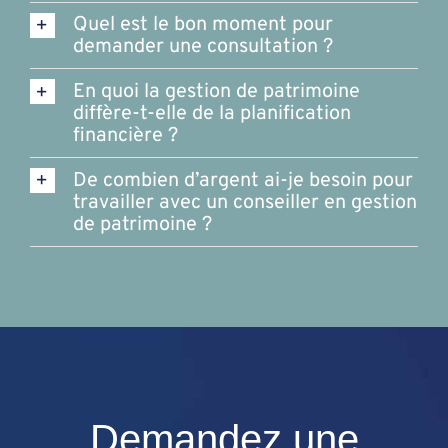
Quel est le bon moment pour
demander une consultation ?
En quoi la gestion de patrimoine
diffère-t-elle de la planification
financière ?
De combien d’argent ai-je besoin pour
travailler avec un conseiller en gestion
de patrimoine ?
Demandez une