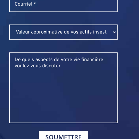
Email
*
Untitled
Untitled
SOUMETTRE