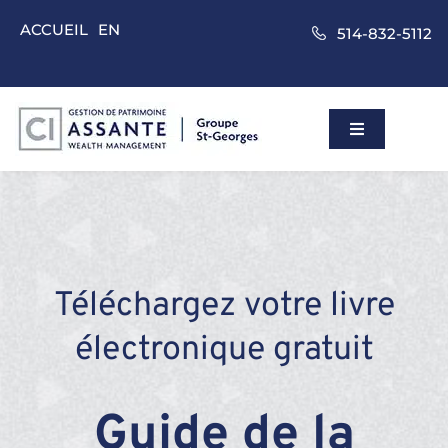
Skip
ACCUEIL
EN
514-832-5112
to
content
Toggle
Navigation
Accueil
Gestion de p
Téléchargez votre livre
Approche
électronique gratuit
Nos clients
Guide de la
À propos