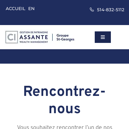
Skip
ACCUEIL
EN
514-832-5112
to
content
Toggle
Navigation
Accueil
Gestion de p
Rencontrez-
Approche
nous
Nos clients
Vous souhaitez rencontrer l’un de nos
À propos