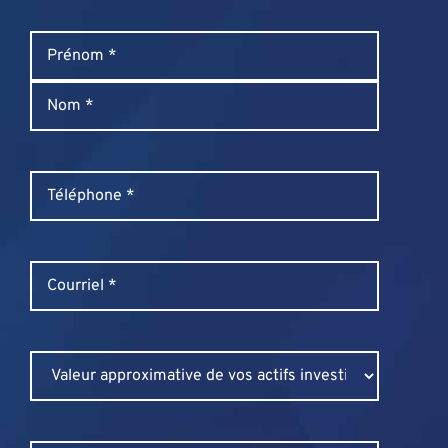
Name
*
Prénom
Nom
Phone
*
Email
*
Untitled